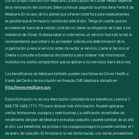
de la renovación del contrato. Debe continuar pagando la prima de la Parte B de
Medicare. En el caso de los planes que ofrecen cobertura para medicamentos,
es posible que el formulario cambie durante el año. Tenga en cuenta que los
proveedores fuera de la red/sin contrato no tienen la obligación de tratar a los
miembros de Clover. Si desea saber si cubriremos un servicio fuera de la red, le
recomendamos que usted o su proveedor solicite una determinación de la
organización previa al servicio antes de recibir el servicio. Llame al Servicio al
Cliente o consulte la Evidencia de cobertura para obtener más información,
incluidos los costos compartidos que se aplican a los servicios fuera de la red.
Los beneficiarios de Medicare también pueden inscribirse en Clover Health a
través del Centro de inscripción en línea de CMS Medicare ubicado en
http://www.medicare.gov
.
Esta información no es una descripción completa de los beneficios. Llame al 1-
888-778-1468 (TTY 711) para obtener más información. Pueden aplicarse
ciertas limitaciones, copagos y restricciones. La calificación de estrellas de
rendimiento del plan de Medicare se evalúa cada año y puede cambiar de un año
al otro. Los beneficios, las primas o los copagos/coseguros pueden cambiar el 1
de enero de cada año. El formulario, la red de farmacias, y la red de proveedores