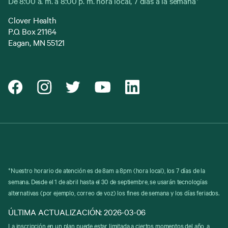
De 8:00 a. m. a 8:00 p. m. hora local, 7 días a la semana*
Clover Health
P.O. Box 21164
Eagan, MN 55121
*Nuestro horario de atención es de 8am a 8pm (hora local), los 7 días de la
semana. Desde el 1 de abril hasta el 30 de septiembre, se usarán tecnologías
alternativas (por ejemplo, correo de voz) los fines de semana y los días feriados.
ÚLTIMA ACTUALIZACIÓN: 2026-03-06
La inscripción en un plan puede estar limitada a ciertos momentos del año, a