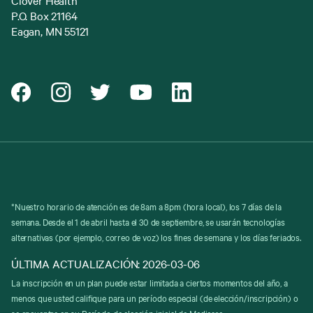
Clover Health
P.O. Box 21164
Eagan, MN 55121
*Nuestro horario de atención es de 8am a 8pm (hora local), los 7 días de la
semana. Desde el 1 de abril hasta el 30 de septiembre, se usarán tecnologías
alternativas (por ejemplo, correo de voz) los fines de semana y los días feriados.
ÚLTIMA ACTUALIZACIÓN: 2026-03-06
La inscripción en un plan puede estar limitada a ciertos momentos del año, a
menos que usted califique para un período especial (de elección/inscripción) o
se encuentre en su Período de elección inicial de Medicare